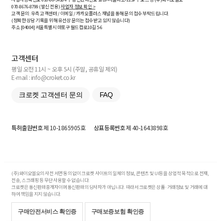
070-8676-8799 (발신 전용)
사업자 정보 확인 >
고객 문의: 우측 고객센터 / 이메일 / 카카오플러스 채널을 통해 문의 접수 부탁드립니다.
(정확한 상담 기록을 위해 유선상 문의는 접수받고 있지 않습니다)
주소 [
04004
] 서울특별시 마포구 월드컵로10길
5-6
고객센터
평일 오전 11시 ~ 오후 5시 (주말, 공휴일 제외)
E-mail : info@croket.co.kr
크로켓 고객센터 문의
FAQ
특허출원번호
제 10-1865905호
상표등록번호
제 40-1643898호
(주)와이오엘오의 사전 서면 동의 없이 크로켓 사이트의 일체의 정보, 콘텐츠 및 UI등을 상업적 목적으로 전재,
전송, 스크래핑 등 무단 사용할 수 없습니다.
크로켓은 통신판매중개자이며 통신판매의 당사자가 아닙니다. 따라서 크로켓은 상품·거래정보 및 거래에 대
하여 책임을 지지 않습니다.
구매안전서비스 확인증
구매보증보험 확인증