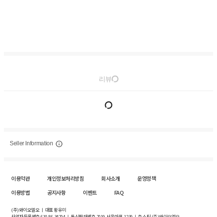
리뷰
Seller Information
이용약관
개인정보처리방침
회사소개
운영정책
이용방법
공지사항
이벤트
FAQ
(주)와이오엘오 ㅣ 대표 황유미
사업자등록번호
610-86-34204
ㅣ 통신판매번호 2019-서울마포-1239 ㅣ 호스팅 (주)와이오엘오