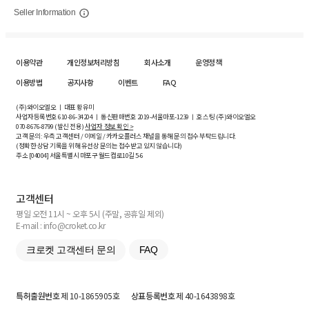
Seller Information
이용약관
개인정보처리방침
회사소개
운영정책
이용방법
공지사항
이벤트
FAQ
(주)와이오엘오 ㅣ 대표 황유미
사업자등록번호
610-86-34204
ㅣ 통신판매번호 2019-서울마포-1239 ㅣ 호스팅 (주)와이오엘오
070-8676-8799 (발신 전용)
사업자 정보 확인 >
고객 문의: 우측 고객센터 / 이메일 / 카카오플러스 채널을 통해 문의 접수 부탁드립니다.
(정확한 상담 기록을 위해 유선상 문의는 접수받고 있지 않습니다)
주소 [
04004
] 서울특별시 마포구 월드컵로10길
5-6
고객센터
평일 오전 11시 ~ 오후 5시 (주말, 공휴일 제외)
E-mail : info@croket.co.kr
크로켓 고객센터 문의
FAQ
특허출원번호
제 10-1865905호
상표등록번호
제 40-1643898호