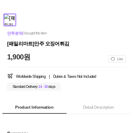
안주로딱
3 bought the item
[패밀리마트]안주 오징어튀김
1,900원
Like
Worldwide Shipping
|
Duties & Taxes Not Included
Standard Delivery
14 - 30
days
Product Information
Detail Description