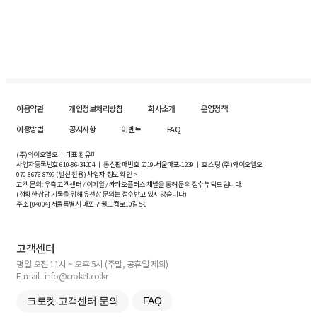
이용약관
개인정보처리방침
회사소개
운영정책
이용방법
공지사항
이벤트
FAQ
(주)와이오엘오 ㅣ 대표 황유미
사업자등록번호
610-86-34204
ㅣ 통신판매번호 2019-서울마포-1239 ㅣ 호스팅 (주)와이오엘오
070-8676-8799 (발신 전용)
사업자 정보 확인 >
고객 문의: 우측 고객센터 / 이메일 / 카카오플러스 채널을 통해 문의 접수 부탁드립니다.
(정확한 상담 기록을 위해 유선상 문의는 접수받고 있지 않습니다)
주소 [
04004
] 서울특별시 마포구 월드컵로10길
5-6
고객센터
평일 오전 11시 ~ 오후 5시 (주말, 공휴일 제외)
E-mail : info@croket.co.kr
크로켓 고객센터 문의
FAQ