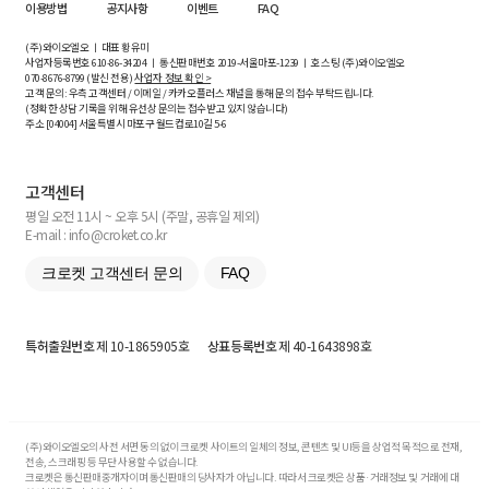
이용방법
공지사항
이벤트
FAQ
(주)와이오엘오 ㅣ 대표 황유미
사업자등록번호
610-86-34204
ㅣ 통신판매번호 2019-서울마포-1239 ㅣ 호스팅 (주)와이오엘오
070-8676-8799 (발신 전용)
사업자 정보 확인 >
고객 문의: 우측 고객센터 / 이메일 / 카카오플러스 채널을 통해 문의 접수 부탁드립니다.
(정확한 상담 기록을 위해 유선상 문의는 접수받고 있지 않습니다)
주소 [
04004
] 서울특별시 마포구 월드컵로10길
5-6
고객센터
평일 오전 11시 ~ 오후 5시 (주말, 공휴일 제외)
E-mail : info@croket.co.kr
크로켓 고객센터 문의
FAQ
특허출원번호
제 10-1865905호
상표등록번호
제 40-1643898호
(주)와이오엘오의 사전 서면 동의 없이 크로켓 사이트의 일체의 정보, 콘텐츠 및 UI등을 상업적 목적으로 전재,
전송, 스크래핑 등 무단 사용할 수 없습니다.
크로켓은 통신판매중개자이며 통신판매의 당사자가 아닙니다. 따라서 크로켓은 상품·거래정보 및 거래에 대