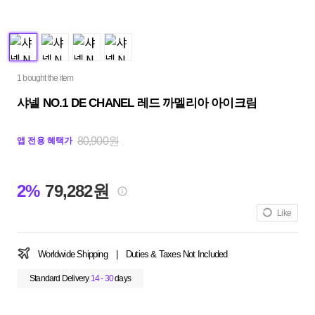
1 bought the item
샤넬 NO.1 DE CHANEL 레드 까멜리아 아이크림
80,900원
앱 전용 혜택가
2%
79,282원
Like
Worldwide Shipping
|
Duties & Taxes Not Included
Standard Delivery
14 - 30
days