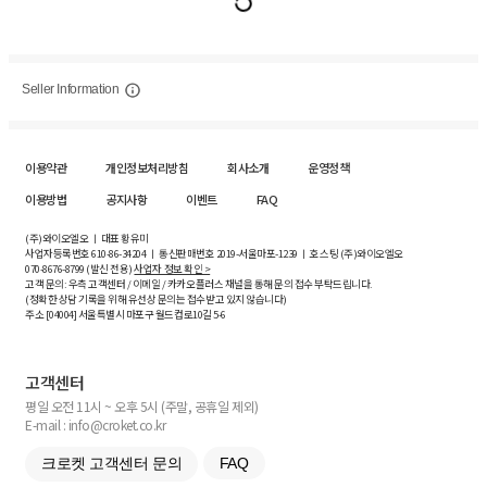
Seller Information
이용약관
개인정보처리방침
회사소개
운영정책
이용방법
공지사항
이벤트
FAQ
(주)와이오엘오 ㅣ 대표 황유미
사업자등록번호
610-86-34204
ㅣ 통신판매번호 2019-서울마포-1239 ㅣ 호스팅 (주)와이오엘오
070-8676-8799 (발신 전용)
사업자 정보 확인 >
고객 문의: 우측 고객센터 / 이메일 / 카카오플러스 채널을 통해 문의 접수 부탁드립니다.
(정확한 상담 기록을 위해 유선상 문의는 접수받고 있지 않습니다)
주소 [
04004
] 서울특별시 마포구 월드컵로10길
5-6
고객센터
평일 오전 11시 ~ 오후 5시 (주말, 공휴일 제외)
E-mail : info@croket.co.kr
크로켓 고객센터 문의
FAQ