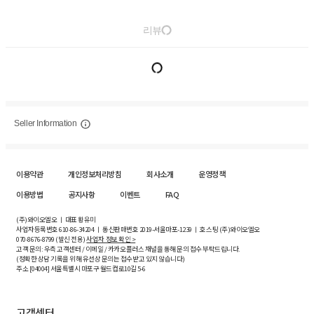
리뷰
Seller Information
이용약관
개인정보처리방침
회사소개
운영정책
이용방법
공지사항
이벤트
FAQ
(주)와이오엘오 ㅣ 대표 황유미
사업자등록번호
610-86-34204
ㅣ 통신판매번호 2019-서울마포-1239 ㅣ 호스팅 (주)와이오엘오
070-8676-8799 (발신 전용)
사업자 정보 확인 >
고객 문의: 우측 고객센터 / 이메일 / 카카오플러스 채널을 통해 문의 접수 부탁드립니다.
(정확한 상담 기록을 위해 유선상 문의는 접수받고 있지 않습니다)
주소 [
04004
] 서울특별시 마포구 월드컵로10길
5-6
고객센터