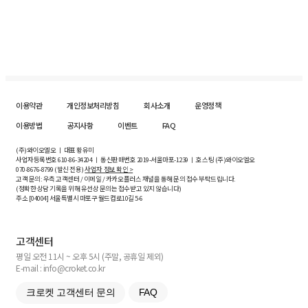
이용약관
개인정보처리방침
회사소개
운영정책
이용방법
공지사항
이벤트
FAQ
(주)와이오엘오 ㅣ 대표 황유미
사업자등록번호
610-86-34204
ㅣ 통신판매번호 2019-서울마포-1239 ㅣ 호스팅 (주)와이오엘오
070-8676-8799 (발신 전용)
사업자 정보 확인 >
고객 문의: 우측 고객센터 / 이메일 / 카카오플러스 채널을 통해 문의 접수 부탁드립니다.
(정확한 상담 기록을 위해 유선상 문의는 접수받고 있지 않습니다)
주소 [
04004
] 서울특별시 마포구 월드컵로10길
5-6
고객센터
평일 오전 11시 ~ 오후 5시 (주말, 공휴일 제외)
E-mail : info@croket.co.kr
크로켓 고객센터 문의
FAQ