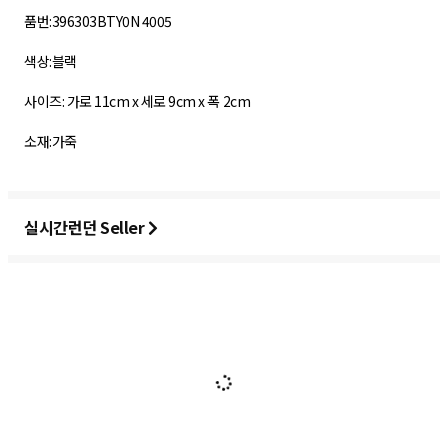
품번:396303BTY0N 4005
색상:블랙
사이즈: 가로 11cm x 세로 9cm x 폭 2cm
소재:가죽
실시간런던 Seller