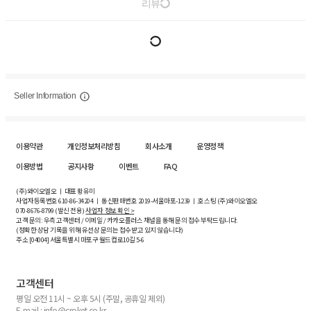
리뷰
Seller Information
이용약관
개인정보처리방침
회사소개
운영정책
이용방법
공지사항
이벤트
FAQ
(주)와이오엘오 ㅣ 대표 황유미
사업자등록번호
610-86-34204
ㅣ 통신판매번호 2019-서울마포-1239 ㅣ 호스팅 (주)와이오엘오
070-8676-8799 (발신 전용)
사업자 정보 확인 >
고객 문의: 우측 고객센터 / 이메일 / 카카오플러스 채널을 통해 문의 접수 부탁드립니다.
(정확한 상담 기록을 위해 유선상 문의는 접수받고 있지 않습니다)
주소 [
04004
] 서울특별시 마포구 월드컵로10길
5-6
고객센터
평일 오전 11시 ~ 오후 5시 (주말, 공휴일 제외)
E-mail : info@croket.co.kr