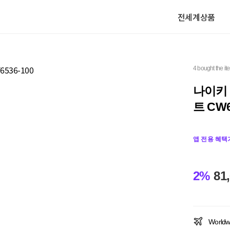
전세계상품
4 bought the it
나이키 
트 CW6
앱 전용 혜택
2%
81
Worldw