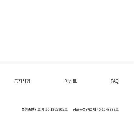
공지사항
이벤트
FAQ
특허출원번호
제 10-1865905호
상표등록번호
제 40-1643898호