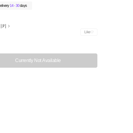
elivery
14 - 30
days
이키
Like
Currently Not Available