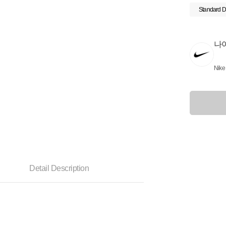
Standard D
나
Nike
Detail Description