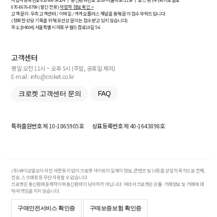
사업자등록번호
610-86-34204
ㅣ 통신판매번호 2019-서울마포-1239 ㅣ 호스팅 (주)와이오엘오
070-8676-8799 (발신 전용)
사업자 정보 확인 >
고객 문의: 우측 고객센터 / 이메일 / 카카오플러스 채널을 통해 문의 접수 부탁드립니다.
(정확한 상담 기록을 위해 유선상 문의는 접수받고 있지 않습니다)
주소 [
04004
] 서울특별시 마포구 월드컵로10길
5-6
고객센터
평일 오전 11시 ~ 오후 5시 (주말, 공휴일 제외)
E-mail : info@croket.co.kr
크로켓 고객센터 문의
FAQ
특허출원번호
제 10-1865905호
상표등록번호
제 40-1643898호
(주)와이오엘오의 사전 서면 동의 없이 크로켓 사이트의 일체의 정보, 콘텐츠 및 UI등을 상업적 목적으로 전재,
전송, 스크래핑 등 무단 사용할 수 없습니다.
크로켓은 통신판매중개자이며 통신판매의 당사자가 아닙니다. 따라서 크로켓은 상품·거래정보 및 거래에 대
하여 책임을 지지 않습니다.
구매안전서비스 확인증
구매보증보험 확인증