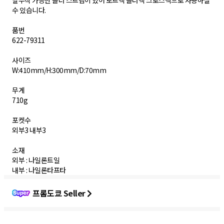
탈부착 가능한 숄더 스트랩이 있어 토트백 숄더백 크로스백으로 사용하실
수 있습니다.
품번
622-79311
사이즈
W:410mm/H:300mm/D:70mm
무게
710g
포켓수
외부3 내부3
소재
외부 : 나일론트일
내부 : 나일론타프타
프롬도쿄 Seller