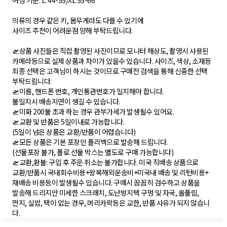
여성 기준: L: 44-55/XL 55-66
의류의 경우 같은 키, 몸무게라도 다를 수 있기에
사이즈 추천이 어려운점 양해 부탁드립니다.
🛫상품 사진들은 직접 촬영된 사진이므로 모니터 해상도, 촬영시 사용된
카메라등으로 실제 상품과 차이가 있을수 있습니다. 사이즈, 색상, 소재등
최종 선택은 고객님이 하시는 것이므로 구매전 검색을 통해 신중한 선택
부탁드립니다.
🛫이름, 핸드폰 번호, 개인통관번호가 일치해야 합니다.
불일치시 배송지연이 생길 수 있습니다.
🛫미화 200불 초과 하는 경우 관부가세가 발생될수 있어요.
🛫교환 및 반품은 5일이내로 가능합니다.
(5일이 넘은 상품은 교환/반품이 어렵습니다)
🛫모든 상품은 기본 포장인 폴리백으로 발송해 드립니다.
(선물포장 불가, 폴로 선물 박스는 별도로 구매 가능합니다)
🛫교환,환불: 구입 후 주문 취소는 불가합니다. 미국 직배송 상품으로
교환/반품시 국내회수비용+왕복해외운송비+미국내 배송 및 리턴비용+
재배송 비용등이 발생될수 있습니다. 구매시 꼼꼼히 검수하고 상품을
발송해 드리지만 미세한 스크래치, 도난방지택 구멍 및 자국, 올풀림,
먼지, 실밥, 택이 없는 경우, 머리카락등은 교한, 반품 사유가 되지 않습니
다.