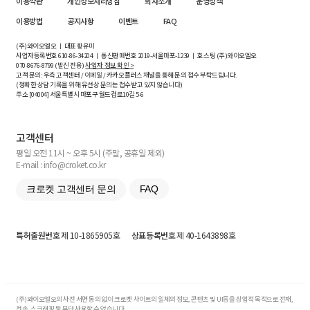
이용약관
개인정보처리방침
회사소개
운영정책
이용방법
공지사항
이벤트
FAQ
(주)와이오엘오 ㅣ 대표 황유미
사업자등록번호
610-86-34204
ㅣ 통신판매번호 2019-서울마포-1239 ㅣ 호스팅 (주)와이오엘오
070-8676-8799 (발신 전용)
사업자 정보 확인 >
고객 문의: 우측 고객센터 / 이메일 / 카카오플러스 채널을 통해 문의 접수 부탁드립니다.
(정확한 상담 기록을 위해 유선상 문의는 접수받고 있지 않습니다)
주소 [
04004
] 서울특별시 마포구 월드컵로10길
5-6
고객센터
평일 오전 11시 ~ 오후 5시 (주말, 공휴일 제외)
E-mail : info@croket.co.kr
크로켓 고객센터 문의
FAQ
특허출원번호
제 10-1865905호
상표등록번호
제 40-1643898호
(주)와이오엘오의 사전 서면 동의 없이 크로켓 사이트의 일체의 정보, 콘텐츠 및 UI등을 상업적 목적으로 전재,
전송, 스크래핑 등 무단 사용할 수 없습니다.