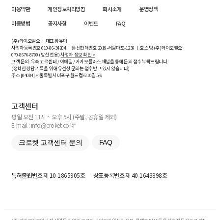
이용약관
개인정보처리방침
회사소개
운영정책
이용방법
공지사항
이벤트
FAQ
(주)와이오엘오 ㅣ 대표 황유미
사업자등록번호
610-86-34204
ㅣ 통신판매번호 2019-서울마포-1239 ㅣ 호스팅 (주)와이오엘오
070-8676-8799 (발신 전용)
사업자 정보 확인 >
고객 문의: 우측 고객센터 / 이메일 / 카카오플러스 채널을 통해 문의 접수 부탁드립니다.
(정확한 상담 기록을 위해 유선상 문의는 접수받고 있지 않습니다)
주소 [
04004
] 서울특별시 마포구 월드컵로10길
5-6
고객센터
평일 오전 11시 ~ 오후 5시 (주말, 공휴일 제외)
E-mail : info@croket.co.kr
크로켓 고객센터 문의
FAQ
특허출원번호
제 10-1865905호
상표등록번호
제 40-1643898호