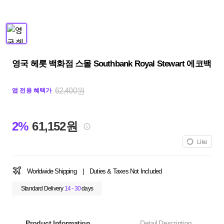
영국 헤롯 백화점 스몰 Southbank Royal Stewart 에코백
62,400원
앱 전용 혜택가
2%
61,152원
Like
Worldwide Shipping
|
Duties & Taxes Not Included
Standard Delivery
14 - 30
days
Product Information
Detail Description