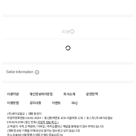
리뷰
Seller Information
이용약관
개인정보처리방침
회사소개
운영정책
이용방법
공지사항
이벤트
FAQ
(주)와이오엘오 ㅣ 대표 황유미
사업자등록번호
610-86-34204
ㅣ 통신판매번호 2019-서울마포-1239 ㅣ 호스팅 (주)와이오엘오
070-8676-8799 (발신 전용)
사업자 정보 확인 >
고객 문의: 우측 고객센터 / 이메일 / 카카오플러스 채널을 통해 문의 접수 부탁드립니다.
(정확한 상담 기록을 위해 유선상 문의는 접수받고 있지 않습니다)
주소 [
04004
] 서울특별시 마포구 월드컵로10길
5-6