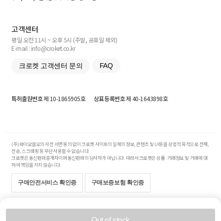
고객센터
평일 오전 11시 ~ 오후 5시 (주말, 공휴일 제외)
E-mail : info@croket.co.kr
크로켓 고객센터 문의
FAQ
특허출원번호
제 10-1865905호
상표등록번호
제 40-1643898호
(주)와이오엘오의 사전 서면 동의 없이 크로켓 사이트의 일체의 정보, 콘텐츠 및 UI등을 상업적 목적으로 전재,
전송, 스크래핑 등 무단 사용할 수 없습니다.
크로켓은 통신판매중개자이며 통신판매의 당사자가 아닙니다. 따라서 크로켓은 상품·거래정보 및 거래에 대
하여 책임을 지지 않습니다.
구매안전서비스 확인증
구매보증보험 확인증
Copyright© 2017-2026 YOLO Co, Ltd. All rights reserved.
Out of stock