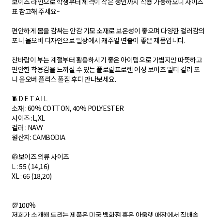
보이즈 라인으로 학생부터 체격이 작은 성인까지 착용 가능하오니 사이즈
표 참고해 주세요~
편안하게 몸을 감싸는 안감 기모 소재로 보온성이 좋으며 다양한 컬러감의
포니 올오버 디자인으로 일상에서 캐주얼 연출이 좋은 제품입니다.
찬바람이 부는 계절부터 활용하시기 좋은 아이템으로 가볍지만 따뜻하고
편안한 착용감을 느끼실 수 있는 폴로랄프로렌 여성 보이즈 멀티 컬러 포
니 올오버 플리스 풀집 후디 만나보세요.
🧵D E T A I L
소재 : 60% COTTON, 40% POLYESTER
사이즈 : L,XL
컬러 : NAVY
원산지: CAMBODIA
🥼보이즈 의류 사이즈
L : 55 ( 14,16)
XL : 66 (18,20)
💯100%
저희가 소개해 드리는 제품은 미국 백화점 혹은 아울렛 매장에서 직배송