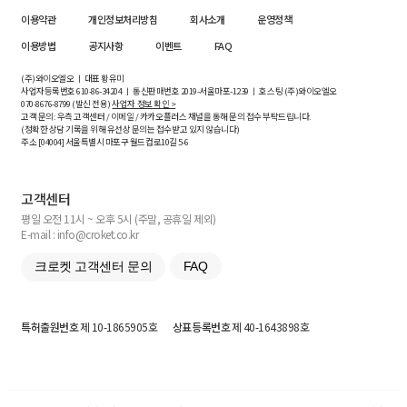
이용약관
개인정보처리방침
회사소개
운영정책
이용방법
공지사항
이벤트
FAQ
(주)와이오엘오 ㅣ 대표 황유미
사업자등록번호
610-86-34204
ㅣ 통신판매번호 2019-서울마포-1239 ㅣ 호스팅 (주)와이오엘오
070-8676-8799 (발신 전용)
사업자 정보 확인 >
고객 문의: 우측 고객센터 / 이메일 / 카카오플러스 채널을 통해 문의 접수 부탁드립니다.
(정확한 상담 기록을 위해 유선상 문의는 접수받고 있지 않습니다)
주소 [
04004
] 서울특별시 마포구 월드컵로10길
5-6
고객센터
평일 오전 11시 ~ 오후 5시 (주말, 공휴일 제외)
E-mail : info@croket.co.kr
크로켓 고객센터 문의
FAQ
특허출원번호
제 10-1865905호
상표등록번호
제 40-1643898호