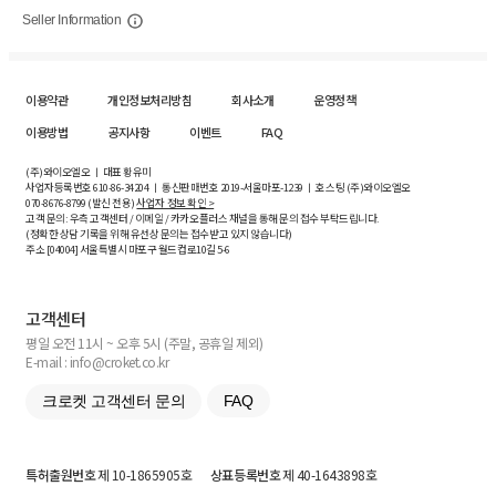
Seller Information
이용약관
개인정보처리방침
회사소개
운영정책
이용방법
공지사항
이벤트
FAQ
(주)와이오엘오 ㅣ 대표 황유미
사업자등록번호
610-86-34204
ㅣ 통신판매번호 2019-서울마포-1239 ㅣ 호스팅 (주)와이오엘오
070-8676-8799 (발신 전용)
사업자 정보 확인 >
고객 문의: 우측 고객센터 / 이메일 / 카카오플러스 채널을 통해 문의 접수 부탁드립니다.
(정확한 상담 기록을 위해 유선상 문의는 접수받고 있지 않습니다)
주소 [
04004
] 서울특별시 마포구 월드컵로10길
5-6
고객센터
평일 오전 11시 ~ 오후 5시 (주말, 공휴일 제외)
E-mail : info@croket.co.kr
크로켓 고객센터 문의
FAQ
특허출원번호
제 10-1865905호
상표등록번호
제 40-1643898호