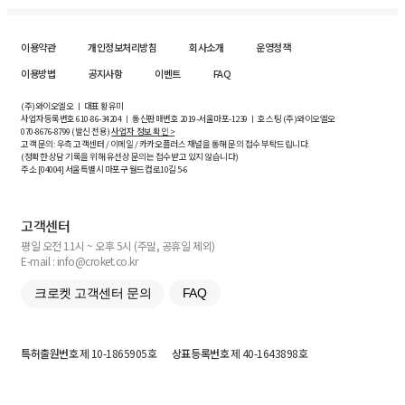
이용약관
개인정보처리방침
회사소개
운영정책
이용방법
공지사항
이벤트
FAQ
(주)와이오엘오 ㅣ 대표 황유미
사업자등록번호
610-86-34204
ㅣ 통신판매번호 2019-서울마포-1239 ㅣ 호스팅 (주)와이오엘오
070-8676-8799 (발신 전용)
사업자 정보 확인 >
고객 문의: 우측 고객센터 / 이메일 / 카카오플러스 채널을 통해 문의 접수 부탁드립니다.
(정확한 상담 기록을 위해 유선상 문의는 접수받고 있지 않습니다)
주소 [
04004
] 서울특별시 마포구 월드컵로10길
5-6
고객센터
평일 오전 11시 ~ 오후 5시 (주말, 공휴일 제외)
E-mail : info@croket.co.kr
크로켓 고객센터 문의
FAQ
특허출원번호
제 10-1865905호
상표등록번호
제 40-1643898호