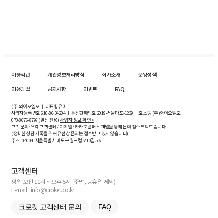
이용약관
개인정보처리방침
회사소개
운영정책
이용방법
공지사항
이벤트
FAQ
(주)와이오엘오 ㅣ 대표 황유미
사업자등록번호
610-86-34204
ㅣ 통신판매번호 2019-서울마포-1239 ㅣ 호스팅 (주)와이오엘오
070-8676-8799 (발신 전용)
사업자 정보 확인 >
고객 문의: 우측 고객센터 / 이메일 / 카카오플러스 채널을 통해 문의 접수 부탁드립니다.
(정확한 상담 기록을 위해 유선상 문의는 접수받고 있지 않습니다)
주소 [
04004
] 서울특별시 마포구 월드컵로10길
5-6
고객센터
평일 오전 11시 ~ 오후 5시 (주말, 공휴일 제외)
E-mail : info@croket.co.kr
크로켓 고객센터 문의
FAQ