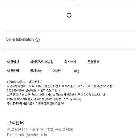
Seller Information
이용약관
개인정보처리방침
회사소개
운영정책
이용방법
공지사항
이벤트
FAQ
(주)와이오엘오 ㅣ 대표 황유미
사업자등록번호
610-86-34204
ㅣ 통신판매번호 2019-서울마포-1239 ㅣ 호스팅 (주)와이오엘오
070-8676-8799 (발신 전용)
사업자 정보 확인 >
고객 문의: 우측 고객센터 / 이메일 / 카카오플러스 채널을 통해 문의 접수 부탁드립니다.
(정확한 상담 기록을 위해 유선상 문의는 접수받고 있지 않습니다)
주소 [
04004
] 서울특별시 마포구 월드컵로10길
5-6
고객센터
평일 오전 11시 ~ 오후 5시 (주말, 공휴일 제외)
E-mail : info@croket.co.kr