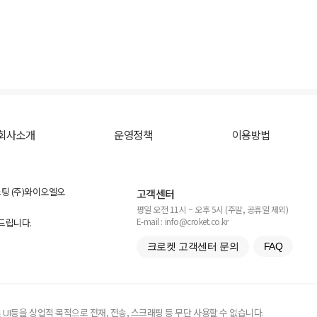
회사소개
운영정책
이용방법
스팅 (주)와이오엘오
고객센터
평일 오전 11시 ~ 오후 5시 (주말, 공휴일 제외)
E-mail : info@croket.co.kr
탁드립니다.
크로켓 고객센터 문의
FAQ
UI등을 상업적 목적으로 전재, 전송, 스크래핑 등 무단 사용할 수 없습니다.