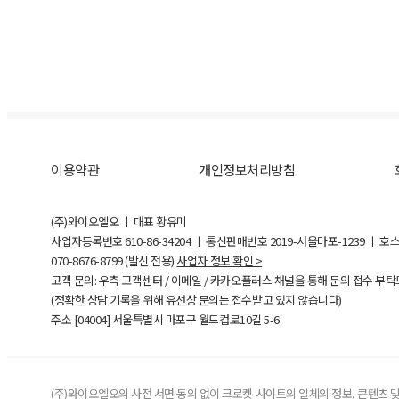
이용약관
개인정보처리방침
(주)와이오엘오 ㅣ 대표 황유미
사업자등록번호
610-86-34204
ㅣ 통신판매번호 2019-서울마포-1239 ㅣ 호
070-8676-8799 (발신 전용)
사업자 정보 확인 >
고객 문의: 우측 고객센터 / 이메일 / 카카오플러스 채널을 통해 문의 접수 부
(정확한 상담 기록을 위해 유선상 문의는 접수받고 있지 않습니다)
주소 [
04004
] 서울특별시 마포구 월드컵로10길
5-6
(주)와이오엘오의 사전 서면 동의 없이 크로켓 사이트의 일체의 정보, 콘텐츠 및 