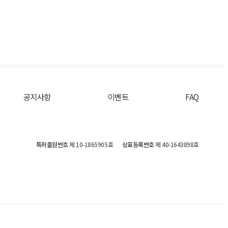
공지사항
이벤트
FAQ
특허출원번호
제 10-1865905호
상표등록번호
제 40-1643898호