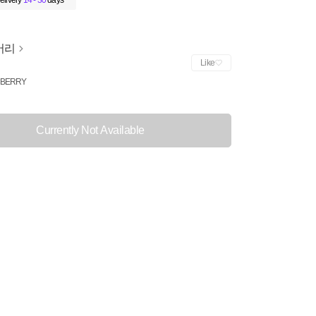
elivery
14 - 30
days
버리
Like
BERRY
Currently Not Available