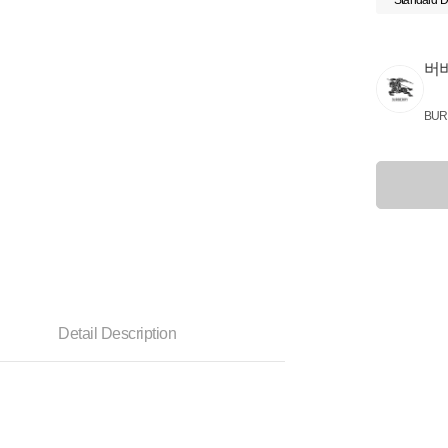
Standard D
버
BUR
Detail Description