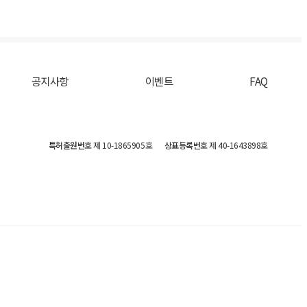
공지사항
이벤트
FAQ
특허출원번호
제 10-1865905호
상표등록번호
제 40-1643898호