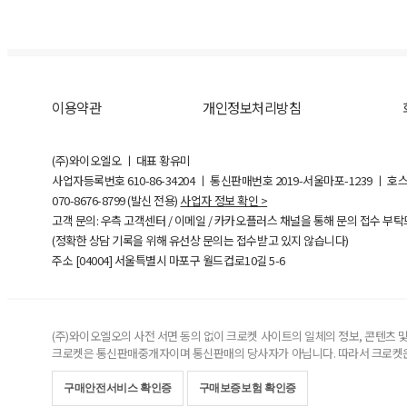
이용약관
개인정보처리방침
(주)와이오엘오 ㅣ 대표 황유미
사업자등록번호
610-86-34204
ㅣ 통신판매번호 2019-서울마포-1239 ㅣ 호
070-8676-8799 (발신 전용)
사업자 정보 확인 >
고객 문의: 우측 고객센터 / 이메일 / 카카오플러스 채널을 통해 문의 접수 부
(정확한 상담 기록을 위해 유선상 문의는 접수받고 있지 않습니다)
주소 [
04004
] 서울특별시 마포구 월드컵로10길
5-6
(주)와이오엘오의 사전 서면 동의 없이 크로켓 사이트의 일체의 정보, 콘텐츠 및 
크로켓은 통신판매중개자이며 통신판매의 당사자가 아닙니다. 따라서 크로켓은
구매안전서비스 확인증
구매보증보험 확인증