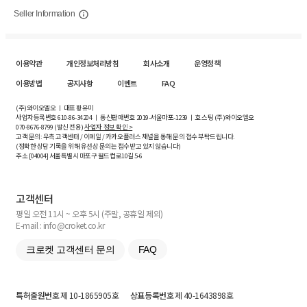
Seller Information
이용약관
개인정보처리방침
회사소개
운영정책
이용방법
공지사항
이벤트
FAQ
(주)와이오엘오 ㅣ 대표 황유미
사업자등록번호
610-86-34204
ㅣ 통신판매번호 2019-서울마포-1239 ㅣ 호스팅 (주)와이오엘오
070-8676-8799 (발신 전용)
사업자 정보 확인 >
고객 문의: 우측 고객센터 / 이메일 / 카카오플러스 채널을 통해 문의 접수 부탁드립니다.
(정확한 상담 기록을 위해 유선상 문의는 접수받고 있지 않습니다)
주소 [
04004
] 서울특별시 마포구 월드컵로10길
5-6
고객센터
평일 오전 11시 ~ 오후 5시 (주말, 공휴일 제외)
E-mail : info@croket.co.kr
크로켓 고객센터 문의
FAQ
특허출원번호
제 10-1865905호
상표등록번호
제 40-1643898호