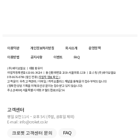
이용약관
개인정보처리방침
회사소개
운영정책
이용방법
공지사항
이벤트
FAQ
(주)와이오엘오 ㅣ 대표 황유미
사업자등록번호
610-86-34204
ㅣ 통신판매번호 2019-서울마포-1239 ㅣ 호스팅 (주)와이오엘오
070-8676-8799 (발신 전용)
사업자 정보 확인 >
고객 문의: 우측 고객센터 / 이메일 / 카카오플러스 채널을 통해 문의 접수 부탁드립니다.
(정확한 상담 기록을 위해 유선상 문의는 접수받고 있지 않습니다)
주소 [
04004
] 서울특별시 마포구 월드컵로10길
5-6
고객센터
평일 오전 11시 ~ 오후 5시 (주말, 공휴일 제외)
E-mail : info@croket.co.kr
크로켓 고객센터 문의
FAQ