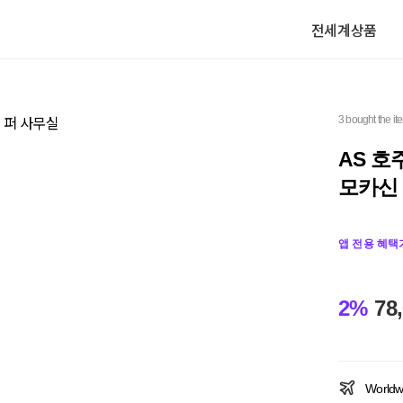
전세계상품
3 bought the it
AS 호
모카신
앱 전용 혜택
2%
78
Worldw