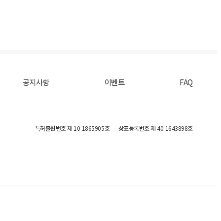
공지사항
이벤트
FAQ
특허출원번호
제 10-1865905호
상표등록번호
제 40-1643898호