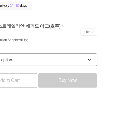
elivery
14 - 30
days
스트레일리안 쉐퍼드 어그(호주)
Like
ralian Shepherd Ugg
 option
dd to Cart
Buy Now