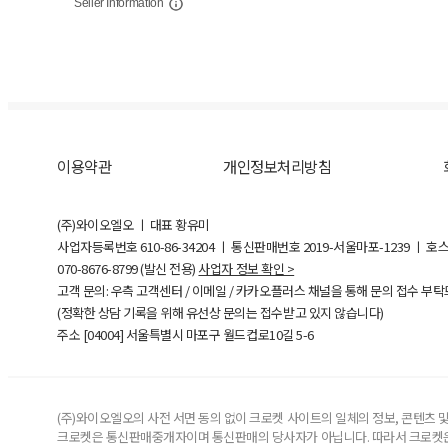
Seller Information
이용약관
개인정보처리방침
(주)와이오엘오 ㅣ 대표 황유미
사업자등록번호
610-86-34204
ㅣ 통신판매번호 2019-서울마포-1239 ㅣ 호
070-8676-8799 (발신 전용)
사업자 정보 확인 >
고객 문의: 우측 고객센터 / 이메일 / 카카오플러스 채널을 통해 문의 접수 부
(정확한 상담 기록을 위해 유선상 문의는 접수받고 있지 않습니다)
주소 [
04004
] 서울특별시 마포구 월드컵로10길
5-6
(주)와이오엘오의 사전 서면 동의 없이 크로켓 사이트의 일체의 정보, 콘텐츠 및 
크로켓은 통신판매중개자이며 통신판매의 당사자가 아닙니다. 따라서 크로켓은