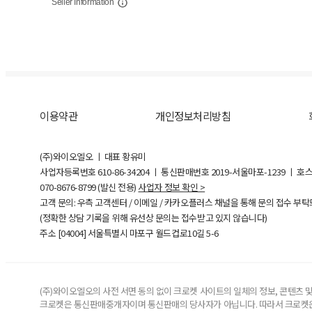
Seller Information
이용약관
개인정보처리방침
(주)와이오엘오 ㅣ 대표 황유미
사업자등록번호
610-86-34204
ㅣ 통신판매번호 2019-서울마포-1239 ㅣ 호
070-8676-8799 (발신 전용)
사업자 정보 확인 >
고객 문의: 우측 고객센터 / 이메일 / 카카오플러스 채널을 통해 문의 접수 부
(정확한 상담 기록을 위해 유선상 문의는 접수받고 있지 않습니다)
주소 [
04004
] 서울특별시 마포구 월드컵로10길
5-6
(주)와이오엘오의 사전 서면 동의 없이 크로켓 사이트의 일체의 정보, 콘텐츠 및 
크로켓은 통신판매중개자이며 통신판매의 당사자가 아닙니다. 따라서 크로켓은