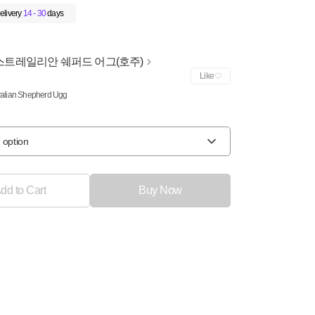
elivery
14 - 30
days
스트레일리안 쉐퍼드 어그(호주)
Like
ralian Shepherd Ugg
 option
dd to Cart
Buy Now