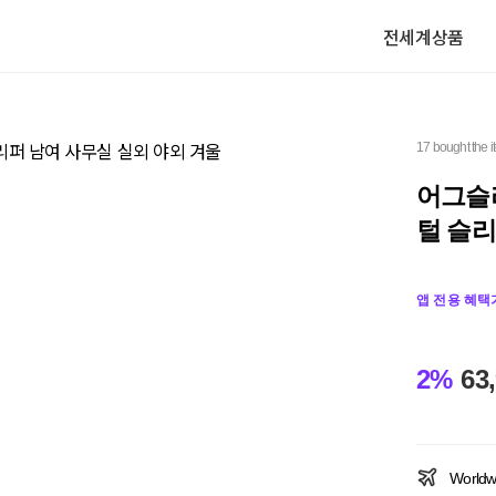
전세계상품
17 bought the 
어그슬리
털 슬리
앱 전용 혜택
2%
63
Worldw