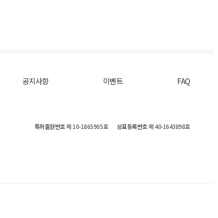
공지사항
이벤트
FAQ
특허출원번호
제 10-1865905호
상표등록번호
제 40-1643898호