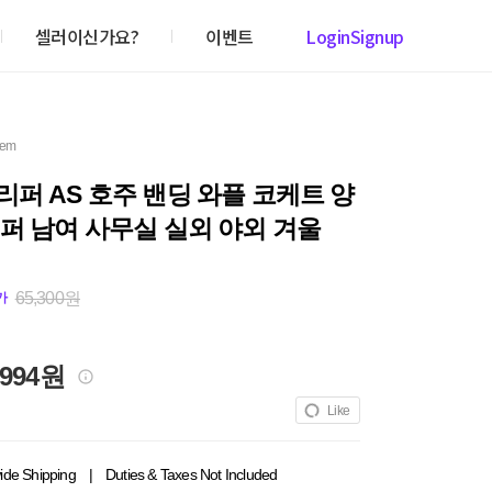
셀러이신가요?
이벤트
Login
Signup
item
퍼 AS 호주 밴딩 와플 코케트 양
퍼 남여 사무실 실외 야외 겨울
65,300원
가
,994원
Like
ide Shipping
|
Duties & Taxes Not Included