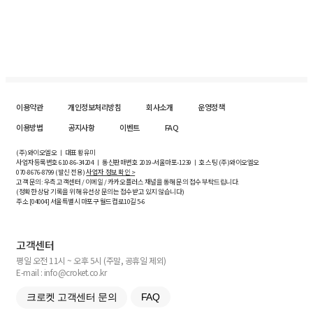
이용약관
개인정보처리방침
회사소개
운영정책
이용방법
공지사항
이벤트
FAQ
(주)와이오엘오 ㅣ 대표 황유미
사업자등록번호
610-86-34204
ㅣ 통신판매번호 2019-서울마포-1239 ㅣ 호스팅 (주)와이오엘오
070-8676-8799 (발신 전용)
사업자 정보 확인 >
고객 문의: 우측 고객센터 / 이메일 / 카카오플러스 채널을 통해 문의 접수 부탁드립니다.
(정확한 상담 기록을 위해 유선상 문의는 접수받고 있지 않습니다)
주소 [
04004
] 서울특별시 마포구 월드컵로10길
5-6
고객센터
평일 오전 11시 ~ 오후 5시 (주말, 공휴일 제외)
E-mail : info@croket.co.kr
크로켓 고객센터 문의
FAQ