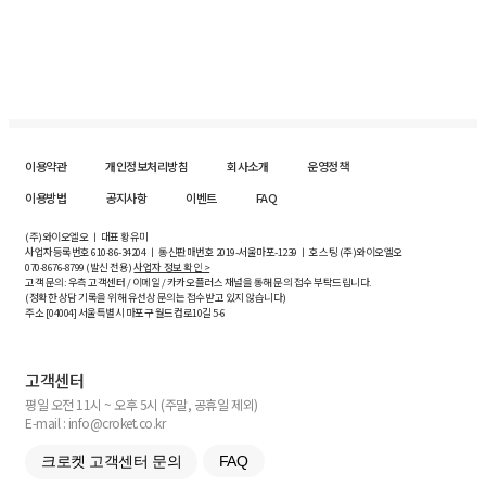
이용약관
개인정보처리방침
회사소개
운영정책
이용방법
공지사항
이벤트
FAQ
(주)와이오엘오 ㅣ 대표 황유미
사업자등록번호
610-86-34204
ㅣ 통신판매번호 2019-서울마포-1239 ㅣ 호스팅 (주)와이오엘오
070-8676-8799 (발신 전용)
사업자 정보 확인 >
고객 문의: 우측 고객센터 / 이메일 / 카카오플러스 채널을 통해 문의 접수 부탁드립니다.
(정확한 상담 기록을 위해 유선상 문의는 접수받고 있지 않습니다)
주소 [
04004
] 서울특별시 마포구 월드컵로10길
5-6
고객센터
평일 오전 11시 ~ 오후 5시 (주말, 공휴일 제외)
E-mail : info@croket.co.kr
크로켓 고객센터 문의
FAQ