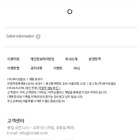
Seller Information
이용약관
개인정보처리방침
회사소개
운영정책
이용방법
공지사항
이벤트
FAQ
(주)와이오엘오 ㅣ 대표 황유미
사업자등록번호
610-86-34204
ㅣ 통신판매번호 2019-서울마포-1239 ㅣ 호스팅 (주)와이오엘오
070-8676-8799 (발신 전용)
사업자 정보 확인 >
고객 문의: 우측 고객센터 / 이메일 / 카카오플러스 채널을 통해 문의 접수 부탁드립니다.
(정확한 상담 기록을 위해 유선상 문의는 접수받고 있지 않습니다)
주소 [
04004
] 서울특별시 마포구 월드컵로10길
5-6
고객센터
평일 오전 11시 ~ 오후 5시 (주말, 공휴일 제외)
E-mail : info@croket.co.kr