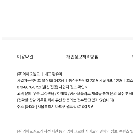
이용약관
개인정보처리방침
(주)와이오엘오 ㅣ 대표 황유미
사업자등록번호
610-86-34204
ㅣ 통신판매번호 2019-서울마포-1239 ㅣ 호
070-8676-8799 (발신 전용)
사업자 정보 확인 >
고객 문의: 우측 고객센터 / 이메일 / 카카오플러스 채널을 통해 문의 접수 부
(정확한 상담 기록을 위해 유선상 문의는 접수받고 있지 않습니다)
주소 [
04004
] 서울특별시 마포구 월드컵로10길
5-6
(주)와이오엘오의 사전 서면 동의 없이 크로켓 사이트의 일체의 정보, 콘텐츠 및 