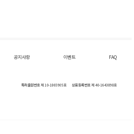
공지사항
이벤트
FAQ
특허출원번호
제 10-1865905호
상표등록번호
제 40-1643898호