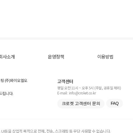
회사소개
운영정책
이용방법
스팅 (주)와이오엘오
고객센터
평일 오전 11시 ~ 오후 5시 (주말, 공휴일 제외)
E-mail : info@croket.co.kr
탁드립니다.
크로켓 고객센터 문의
FAQ
UI등을 상업적 목적으로 전재, 전송, 스크래핑 등 무단 사용할 수 없습니다.