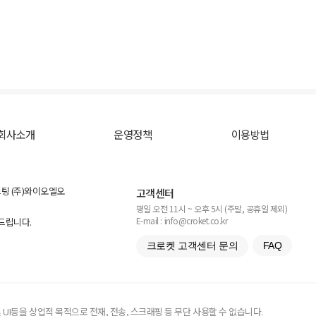
회사소개
운영정책
이용방법
스팅 (주)와이오엘오
고객센터
평일 오전 11시 ~ 오후 5시 (주말, 공휴일 제외)
E-mail : info@croket.co.kr
탁드립니다.
크로켓 고객센터 문의
FAQ
UI등을 상업적 목적으로 전재, 전송, 스크래핑 등 무단 사용할 수 없습니다.