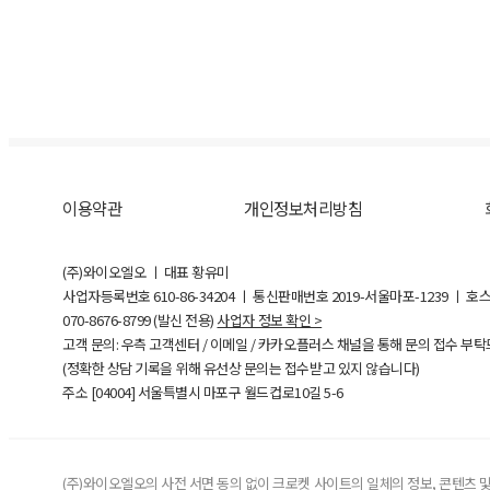
이용약관
개인정보처리방침
(주)와이오엘오 ㅣ 대표 황유미
사업자등록번호
610-86-34204
ㅣ 통신판매번호 2019-서울마포-1239 ㅣ 호
070-8676-8799 (발신 전용)
사업자 정보 확인 >
고객 문의: 우측 고객센터 / 이메일 / 카카오플러스 채널을 통해 문의 접수 부
(정확한 상담 기록을 위해 유선상 문의는 접수받고 있지 않습니다)
주소 [
04004
] 서울특별시 마포구 월드컵로10길
5-6
(주)와이오엘오의 사전 서면 동의 없이 크로켓 사이트의 일체의 정보, 콘텐츠 및 