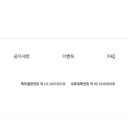
공지사항
이벤트
FAQ
특허출원번호
제 10-1865905호
상표등록번호
제 40-1643898호