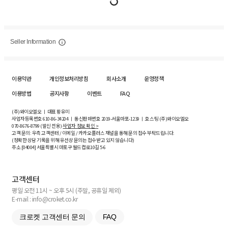
Seller Information
이용약관
개인정보처리방침
회사소개
운영정책
이용방법
공지사항
이벤트
FAQ
(주)와이오엘오 ㅣ 대표 황유미
사업자등록번호
610-86-34204
ㅣ 통신판매번호 2019-서울마포-1239 ㅣ 호스팅 (주)와이오엘오
070-8676-8799 (발신 전용)
사업자 정보 확인 >
고객 문의: 우측 고객센터 / 이메일 / 카카오플러스 채널을 통해 문의 접수 부탁드립니다.
(정확한 상담 기록을 위해 유선상 문의는 접수받고 있지 않습니다)
주소 [
04004
] 서울특별시 마포구 월드컵로10길
5-6
고객센터
평일 오전 11시 ~ 오후 5시 (주말, 공휴일 제외)
E-mail : info@croket.co.kr
크로켓 고객센터 문의
FAQ