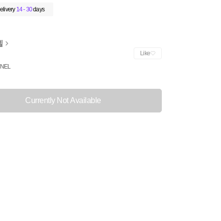
elivery
14 - 30
days
넬
Like
NEL
Currently Not Available