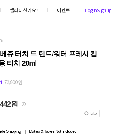
셀러이신가요?
이벤트
Login
Signup
em
베쥬 터치 드 틴트/워터 프레시 컴
 터치 20ml
72,900원
가
,442원
Like
ide Shipping
|
Duties & Taxes Not Included