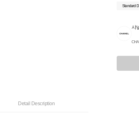
Standard D
샤
CHA
Detail Description