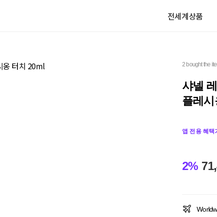
전세계상품
2 bought the it
샤넬 레
플레시옹
앱 전용 혜택
2%
71
Worldw