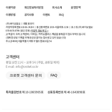
이용약관
개인정보처리방침
회사소개
운영정책
이용방법
공지사항
이벤트
FAQ
(주)와이오엘오 ㅣ 대표 황유미
사업자등록번호
610-86-34204
ㅣ 통신판매번호 2019-서울마포-1239 ㅣ 호스팅 (주)와이오엘오
070-8676-8799 (발신 전용)
사업자 정보 확인 >
고객 문의: 우측 고객센터 / 이메일 / 카카오플러스 채널을 통해 문의 접수 부탁드립니다.
(정확한 상담 기록을 위해 유선상 문의는 접수받고 있지 않습니다)
주소 [
04004
] 서울특별시 마포구 월드컵로10길
5-6
고객센터
평일 오전 11시 ~ 오후 5시 (주말, 공휴일 제외)
E-mail : info@croket.co.kr
크로켓 고객센터 문의
FAQ
특허출원번호
제 10-1865905호
상표등록번호
제 40-1643898호