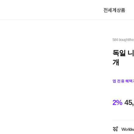
전세계상품
584 bought the
독일 니
개
앱 전용 혜택
2%
45
Worldw