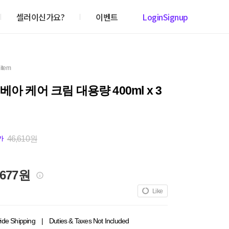
셀러이신가요?
이벤트
Login
Signup
 item
베아 케어 크림 대용량 400ml x 3
46,610원
가
,677원
Like
ide Shipping
|
Duties & Taxes Not Included