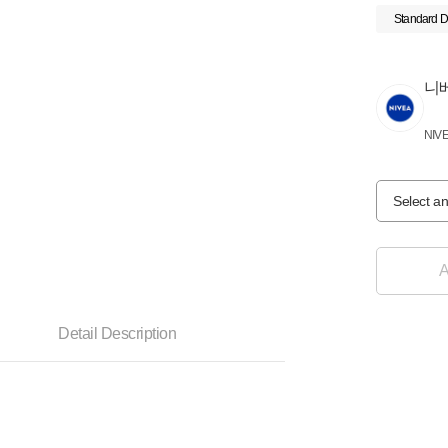
Standard D
니
NIV
Select an
A
Detail Description