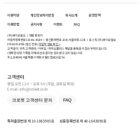
이용약관
개인정보처리방침
회사소개
운영정책
이용방법
공지사항
이벤트
FAQ
(주)와이오엘오 ㅣ 대표 황유미
사업자등록번호
610-86-34204
ㅣ 통신판매번호 2019-서울마포-1239 ㅣ 호스팅 (주)와이오엘오
070-8676-8799 (발신 전용)
사업자 정보 확인 >
고객 문의: 우측 고객센터 / 이메일 / 카카오플러스 채널을 통해 문의 접수 부탁드립니다.
(정확한 상담 기록을 위해 유선상 문의는 접수받고 있지 않습니다)
주소 [
04004
] 서울특별시 마포구 월드컵로10길
5-6
고객센터
평일 오전 11시 ~ 오후 5시 (주말, 공휴일 제외)
E-mail : info@croket.co.kr
크로켓 고객센터 문의
FAQ
특허출원번호
제 10-1865905호
상표등록번호
제 40-1643898호