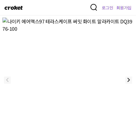
크
로그인
회원가입
로
켓