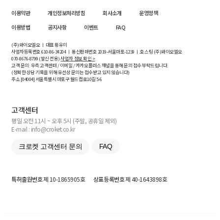
이용약관
개인정보처리방침
회사소개
운영정책
이용방법
공지사항
이벤트
FAQ
(주)와이오엘오 ㅣ 대표 황유미
사업자등록번호
610-86-34204
ㅣ 통신판매번호 2019-서울마포-1239 ㅣ 호스팅 (주)와이오엘오
070-8676-8799 (발신 전용)
사업자 정보 확인 >
고객 문의: 우측 고객센터 / 이메일 / 카카오플러스 채널을 통해 문의 접수 부탁드립니다.
(정확한 상담 기록을 위해 유선상 문의는 접수받고 있지 않습니다)
주소 [
04004
] 서울특별시 마포구 월드컵로10길
5-6
고객센터
평일 오전 11시 ~ 오후 5시 (주말, 공휴일 제외)
E-mail : info@croket.co.kr
크로켓 고객센터 문의
FAQ
특허출원번호
제 10-1865905호
상표등록번호
제 40-1643898호