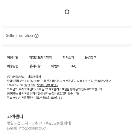
Seller Information
이용약관
개인정보처리방침
회사소개
운영정책
이용방법
공지사항
이벤트
FAQ
(주)와이오엘오 ㅣ 대표 황유미
사업자등록번호
610-86-34204
ㅣ 통신판매번호 2019-서울마포-1239 ㅣ 호스팅 (주)와이오엘오
070-8676-8799 (발신 전용)
사업자 정보 확인 >
고객 문의: 우측 고객센터 / 이메일 / 카카오플러스 채널을 통해 문의 접수 부탁드립니다.
(정확한 상담 기록을 위해 유선상 문의는 접수받고 있지 않습니다)
주소 [
04004
] 서울특별시 마포구 월드컵로10길
5-6
고객센터
평일 오전 11시 ~ 오후 5시 (주말, 공휴일 제외)
E-mail : info@croket.co.kr