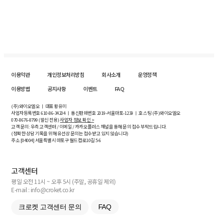
이용약관
개인정보처리방침
회사소개
운영정책
이용방법
공지사항
이벤트
FAQ
(주)와이오엘오 ㅣ 대표 황유미
사업자등록번호
610-86-34204
ㅣ 통신판매번호 2019-서울마포-1239 ㅣ 호스팅 (주)와이오엘오
070-8676-8799 (발신 전용)
사업자 정보 확인 >
고객 문의: 우측 고객센터 / 이메일 / 카카오플러스 채널을 통해 문의 접수 부탁드립니다.
(정확한 상담 기록을 위해 유선상 문의는 접수받고 있지 않습니다)
주소 [
04004
] 서울특별시 마포구 월드컵로10길
5-6
고객센터
평일 오전 11시 ~ 오후 5시 (주말, 공휴일 제외)
E-mail : info@croket.co.kr
크로켓 고객센터 문의
FAQ