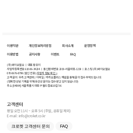
이용약관
개인정보처리방침
회사소개
운영정책
이용방법
공지사항
이벤트
FAQ
(주)와이오엘오 ㅣ 대표 황유미
사업자등록번호
610-86-34204
ㅣ 통신판매번호 2019-서울마포-1239 ㅣ 호스팅 (주)와이오엘오
070-8676-8799 (발신 전용)
사업자 정보 확인 >
고객 문의: 우측 고객센터 / 이메일 / 카카오플러스 채널을 통해 문의 접수 부탁드립니다.
(정확한 상담 기록을 위해 유선상 문의는 접수받고 있지 않습니다)
주소 [
04004
] 서울특별시 마포구 월드컵로10길
5-6
고객센터
평일 오전 11시 ~ 오후 5시 (주말, 공휴일 제외)
E-mail : info@croket.co.kr
크로켓 고객센터 문의
FAQ