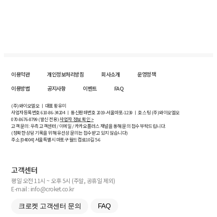
이용약관
개인정보처리방침
회사소개
운영정책
이용방법
공지사항
이벤트
FAQ
(주)와이오엘오 ㅣ 대표 황유미
사업자등록번호
610-86-34204
ㅣ 통신판매번호 2019-서울마포-1239 ㅣ 호스팅 (주)와이오엘오
070-8676-8799 (발신 전용)
사업자 정보 확인 >
고객 문의: 우측 고객센터 / 이메일 / 카카오플러스 채널을 통해 문의 접수 부탁드립니다.
(정확한 상담 기록을 위해 유선상 문의는 접수받고 있지 않습니다)
주소 [
04004
] 서울특별시 마포구 월드컵로10길
5-6
고객센터
평일 오전 11시 ~ 오후 5시 (주말, 공휴일 제외)
E-mail : info@croket.co.kr
크로켓 고객센터 문의
FAQ