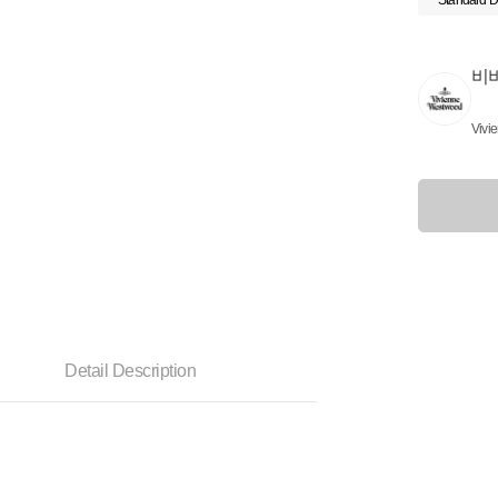
Standard D
비
Vivi
Detail Description