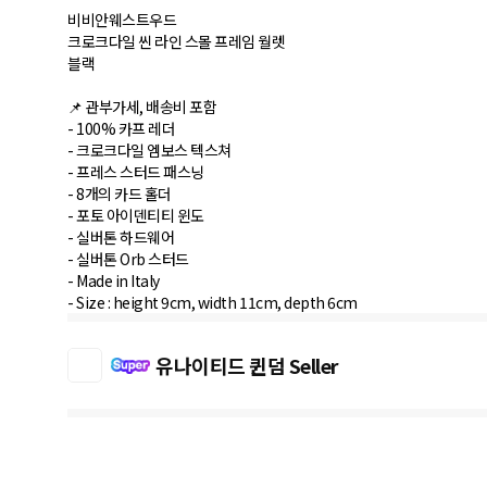
비비안웨스트우드
크로크다일 씬 라인 스몰 프레임 월렛
블랙
📌 관부가세, 배송비 포함
- 100% 카프 레더
- 크로크다일 엠보스 텍스쳐
- 프레스 스터드 패스닝
- 8개의 카드 홀더
- 포토 아이덴티티 윈도
- 실버톤 하드웨어
- 실버톤 Orb 스터드
- Made in Italy
유나이티드 퀸덤 Seller