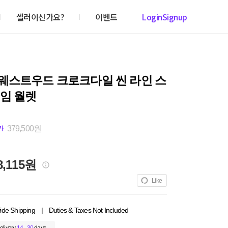
셀러이신가요?
이벤트
Login
Signup
웨스트우드 크로크다일 씬 라인 스
임 월렛
379,500원
가
8,115원
Like
ide Shipping
|
Duties & Taxes Not Included