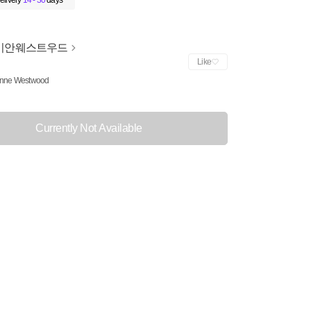
elivery
14 - 30
days
비안웨스트우드
Like
enne Westwood
Currently Not Available