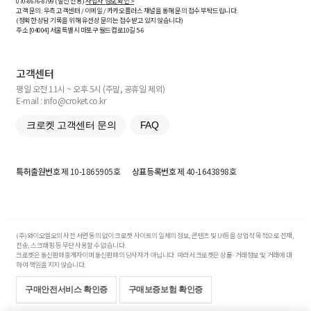
070-8676-8799 (발신 전용)
사업자 정보 확인 >
고객 문의: 우측 고객센터 / 이메일 / 카카오플러스 채널을 통해 문의 접수 부탁드립니다.
(정확한 상담 기록을 위해 유선상 문의는 접수받고 있지 않습니다)
주소 [
04004
] 서울특별시 마포구 월드컵로10길
5-6
고객센터
평일 오전 11시 ~ 오후 5시 (주말, 공휴일 제외)
E-mail : info@croket.co.kr
크로켓 고객센터 문의
FAQ
특허출원번호
제 10-1865905호
상표등록번호
제 40-1643898호
(주)와이오엘오의 사전 서면 동의 없이 크로켓 사이트의 일체의 정보, 콘텐츠 및 UI등을 상업적 목적으로 전재,
전송, 스크래핑 등 무단 사용할 수 없습니다.
크로켓은 통신판매중개자이며 통신판매의 당사자가 아닙니다. 따라서 크로켓은 상품·거래정보 및 거래에 대
하여 책임을 지지 않습니다.
구매안전서비스 확인증
구매보증보험 확인증