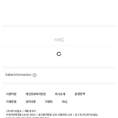
리뷰
Seller Information
이용약관
개인정보처리방침
회사소개
운영정책
이용방법
공지사항
이벤트
FAQ
(주)와이오엘오 ㅣ 대표 황유미
사업자등록번호
610-86-34204
ㅣ 통신판매번호 2019-서울마포-1239 ㅣ 호스팅 (주)와이오엘오