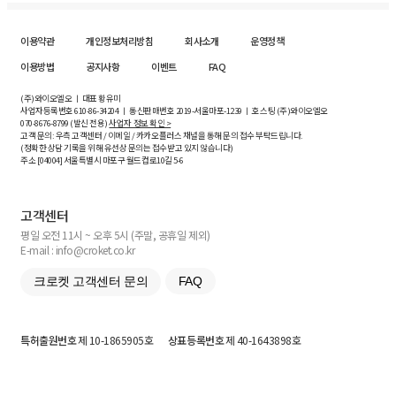
이용약관
개인정보처리방침
회사소개
운영정책
이용방법
공지사항
이벤트
FAQ
(주)와이오엘오 ㅣ 대표 황유미
사업자등록번호
610-86-34204
ㅣ 통신판매번호 2019-서울마포-1239 ㅣ 호스팅 (주)와이오엘오
070-8676-8799 (발신 전용)
사업자 정보 확인 >
고객 문의: 우측 고객센터 / 이메일 / 카카오플러스 채널을 통해 문의 접수 부탁드립니다.
(정확한 상담 기록을 위해 유선상 문의는 접수받고 있지 않습니다)
주소 [
04004
] 서울특별시 마포구 월드컵로10길
5-6
고객센터
평일 오전 11시 ~ 오후 5시 (주말, 공휴일 제외)
E-mail : info@croket.co.kr
크로켓 고객센터 문의
FAQ
특허출원번호
제 10-1865905호
상표등록번호
제 40-1643898호