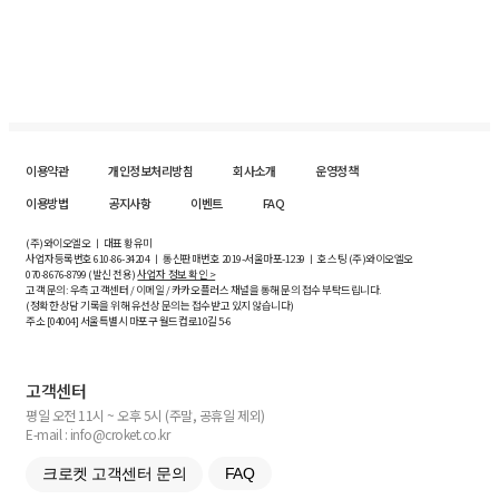
이용약관
개인정보처리방침
회사소개
운영정책
이용방법
공지사항
이벤트
FAQ
(주)와이오엘오 ㅣ 대표 황유미
사업자등록번호
610-86-34204
ㅣ 통신판매번호 2019-서울마포-1239 ㅣ 호스팅 (주)와이오엘오
070-8676-8799 (발신 전용)
사업자 정보 확인 >
고객 문의: 우측 고객센터 / 이메일 / 카카오플러스 채널을 통해 문의 접수 부탁드립니다.
(정확한 상담 기록을 위해 유선상 문의는 접수받고 있지 않습니다)
주소 [
04004
] 서울특별시 마포구 월드컵로10길
5-6
고객센터
평일 오전 11시 ~ 오후 5시 (주말, 공휴일 제외)
E-mail : info@croket.co.kr
크로켓 고객센터 문의
FAQ