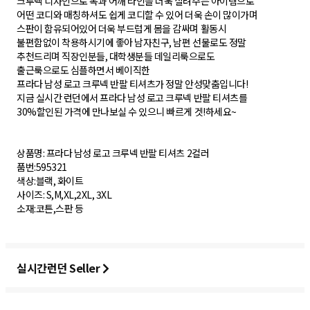
크루넥 디자인으로 목과 어깨 라인을 더욱 살려주는 아이템으로
어떤 코디와 매칭하셔도 쉽게 코디할 수 있어 더욱 손이 많이가며
스판이 함유되어있어 더욱 부드럽게 몸을 감싸며 활동시
불편함없이 착용하시기에 좋아 남자친구, 남편 선물로도 정말
추천드리며 직장인분들, 대학생분들 데일리룩으로도
출근룩으로도 심플하면서 베이직한
프라다 남성 로고 크루넥 반팔 티셔츠가 정말 안성맞춤입니다!
지금 실시간 런던에서 프라다 남성 로고 크루넥 반팔 티셔츠를
30%할인된 가격에 만나보실 수 있으니 빠르게 겟!하세요~
상품명: 프라다 남성 로고 크루넥 반팔 티셔츠 2컬러
품번:595321
색상:블랙, 화이트
사이즈: S,M,XL,2XL, 3XL
소재:코튼,스판 등
실시간런던 Seller