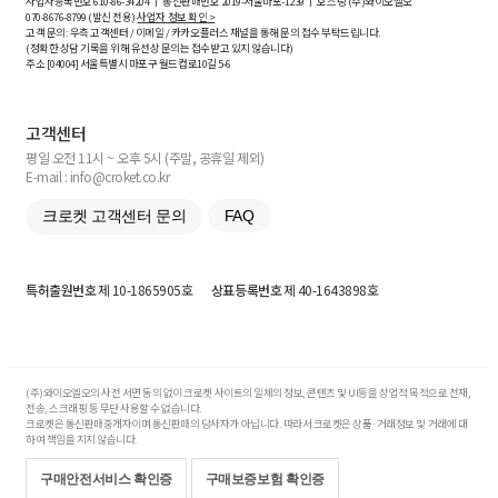
사업자등록번호
610-86-34204
ㅣ 통신판매번호 2019-서울마포-1239 ㅣ 호스팅 (주)와이오엘오
070-8676-8799 (발신 전용)
사업자 정보 확인 >
고객 문의: 우측 고객센터 / 이메일 / 카카오플러스 채널을 통해 문의 접수 부탁드립니다.
(정확한 상담 기록을 위해 유선상 문의는 접수받고 있지 않습니다)
주소 [
04004
] 서울특별시 마포구 월드컵로10길
5-6
고객센터
평일 오전 11시 ~ 오후 5시 (주말, 공휴일 제외)
E-mail : info@croket.co.kr
크로켓 고객센터 문의
FAQ
특허출원번호
제 10-1865905호
상표등록번호
제 40-1643898호
(주)와이오엘오의 사전 서면 동의 없이 크로켓 사이트의 일체의 정보, 콘텐츠 및 UI등을 상업적 목적으로 전재,
전송, 스크래핑 등 무단 사용할 수 없습니다.
크로켓은 통신판매중개자이며 통신판매의 당사자가 아닙니다. 따라서 크로켓은 상품·거래정보 및 거래에 대
하여 책임을 지지 않습니다.
구매안전서비스 확인증
구매보증보험 확인증