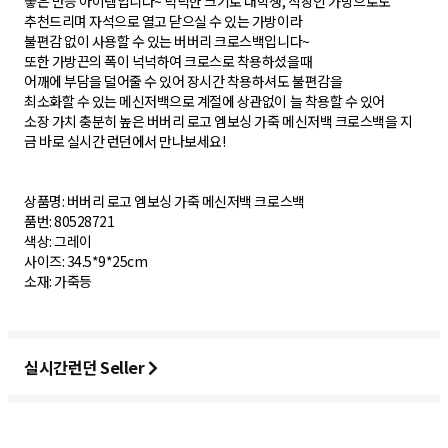
좋은 만능 아이템입니다~ 넉넉한 크기로 대학생, 직장인 가방으로도
추천드리며 자석으로 열고 닫으실 수 있는 가방이라
불편감 없이 사용할 수 있는 버버리 크로스백입니다~
또한 가방끈의 폭이 넉넉하여 크로스로 착용하셨을때
어깨에 부담을 덜어줄 수 있어 장시간 착용하셔도 불편감을
최소화할 수 있는 메신저백으로 계절에 상관없이 늘 착용할 수 있어
소장 가치 충분히 높은 버버리 로고 엠보싱 가죽 메신저백 크로스백을 지
금 바로 실시간 런던에서 만나보세요!
상품명: 버버리 로고 엠보싱 가죽 메신저백 크로스백
품번: 80528721
색상: 그레이
사이즈: 34.5*9*25cm
소재: 가죽등
실시간런던 Seller