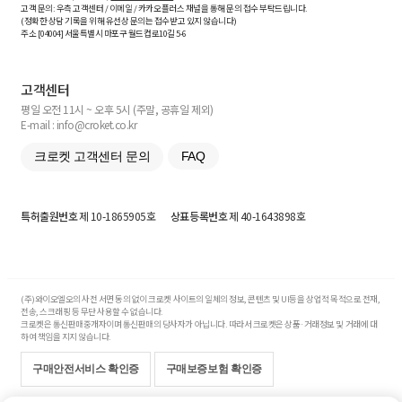
고객 문의: 우측 고객센터 / 이메일 / 카카오플러스 채널을 통해 문의 접수 부탁드립니다.
(정확한 상담 기록을 위해 유선상 문의는 접수받고 있지 않습니다)
주소 [
04004
] 서울특별시 마포구 월드컵로10길
5-6
고객센터
평일 오전 11시 ~ 오후 5시 (주말, 공휴일 제외)
E-mail : info@croket.co.kr
크로켓 고객센터 문의
FAQ
특허출원번호
제 10-1865905호
상표등록번호
제 40-1643898호
(주)와이오엘오의 사전 서면 동의 없이 크로켓 사이트의 일체의 정보, 콘텐츠 및 UI등을 상업적 목적으로 전재,
전송, 스크래핑 등 무단 사용할 수 없습니다.
크로켓은 통신판매중개자이며 통신판매의 당사자가 아닙니다. 따라서 크로켓은 상품·거래정보 및 거래에 대
하여 책임을 지지 않습니다.
구매안전서비스 확인증
구매보증보험 확인증