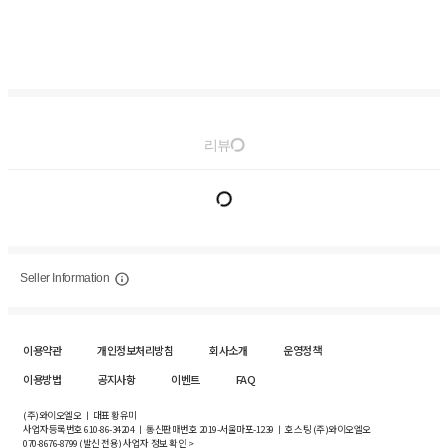
리뷰
Seller Information
이용약관
개인정보처리방침
회사소개
운영정책
이용방법
공지사항
이벤트
FAQ
(주)와이오엘오 ㅣ 대표 황유미
사업자등록번호
610-86-34204
ㅣ 통신판매번호 2019-서울마포-1239 ㅣ 호스팅 (주)와이오엘오
070-8676-8799 (발신 전용)
사업자 정보 확인 >