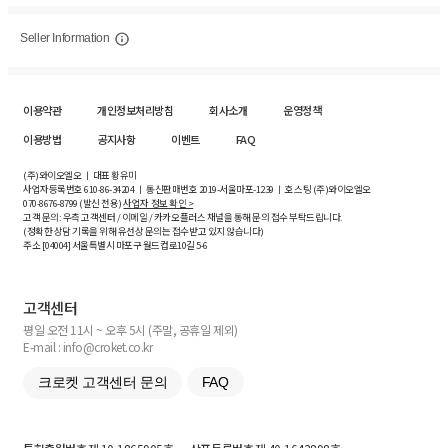
Seller Information
이용약관
개인정보처리방침
회사소개
운영정책
이용방법
공지사항
이벤트
FAQ
(주)와이오엘오 ㅣ 대표 황유미
사업자등록번호
610-86-34204
ㅣ 통신판매번호 2019-서울마포-1239 ㅣ 호스팅 (주)와이오엘오
070-8676-8799 (발신 전용)
사업자 정보 확인 >
고객 문의: 우측 고객센터 / 이메일 / 카카오플러스 채널을 통해 문의 접수 부탁드립니다.
(정확한 상담 기록을 위해 유선상 문의는 접수받고 있지 않습니다)
주소 [
04004
] 서울특별시 마포구 월드컵로10길
5-6
고객센터
평일 오전 11시 ~ 오후 5시 (주말, 공휴일 제외)
E-mail : info@croket.co.kr
크로켓 고객센터 문의
FAQ