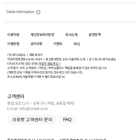
Seller Information
이용약관
개인정보처리방침
회사소개
운영정책
이용방법
공지사항
이벤트
FAQ
(주)와이오엘오 ㅣ 대표 황유미
사업자등록번호
610-86-34204
ㅣ 통신판매번호 2019-서울마포-1239 ㅣ 호스팅 (주)와이오엘오
070-8676-8799 (발신 전용)
사업자 정보 확인 >
고객 문의: 우측 고객센터 / 이메일 / 카카오플러스 채널을 통해 문의 접수 부탁드립니다.
(정확한 상담 기록을 위해 유선상 문의는 접수받고 있지 않습니다)
주소 [
04004
] 서울특별시 마포구 월드컵로10길
5-6
고객센터
평일 오전 11시 ~ 오후 5시 (주말, 공휴일 제외)
E-mail : info@croket.co.kr
크로켓 고객센터 문의
FAQ