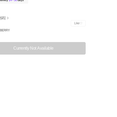
elivery
14 - 30
days
버리
Like
BERRY
Currently Not Available