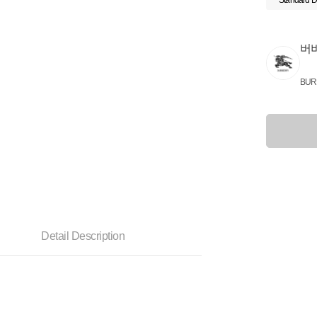
Standard D
버
BUR
Detail Description