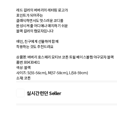
레드 컬러의 버버리의 레터링 로고가
포인트가 되어주는
클래식하면서도 멋스러운 코디를
완성시켜 줄 어디에나 매치하기 쉬운
블랙 컬러의 캡모자입니다
애인, 친구에게 선물하여 함께
착용하는 것도 추천드려요
상품명: 버버리 호스페리 모티브 코튼 트윌 베이스볼캡 야구모자 블랙
품번: 80430401
색상: 블랙
사이즈: S(55-56cm), M(57-58cm), L(58-59cm)
실시간런던 Seller