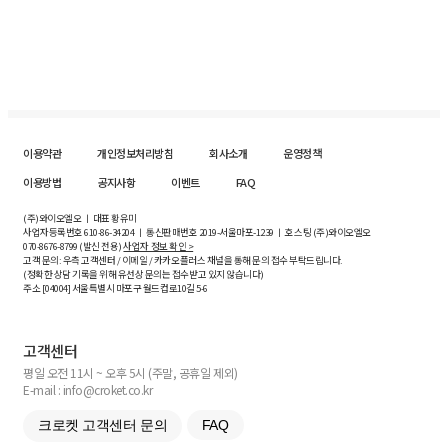
이용약관
개인정보처리방침
회사소개
운영정책
이용방법
공지사항
이벤트
FAQ
(주)와이오엘오 ㅣ 대표 황유미
사업자등록번호
610-86-34204
ㅣ 통신판매번호 2019-서울마포-1239 ㅣ 호스팅 (주)와이오엘오
070-8676-8799 (발신 전용)
사업자 정보 확인 >
고객 문의: 우측 고객센터 / 이메일 / 카카오플러스 채널을 통해 문의 접수 부탁드립니다.
(정확한 상담 기록을 위해 유선상 문의는 접수받고 있지 않습니다)
주소 [
04004
] 서울특별시 마포구 월드컵로10길
5-6
고객센터
평일 오전 11시 ~ 오후 5시 (주말, 공휴일 제외)
E-mail : info@croket.co.kr
크로켓 고객센터 문의
FAQ