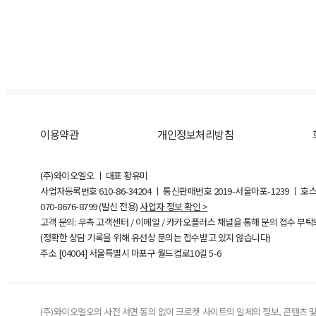
이용약관
개인정보처리방침
(주)와이오엘오 ㅣ 대표 황유미
사업자등록번호
610-86-34204
ㅣ 통신판매번호 2019-서울마포-1239 ㅣ 호
070-8676-8799 (발신 전용)
사업자 정보 확인 >
고객 문의: 우측 고객센터 / 이메일 / 카카오플러스 채널을 통해 문의 접수 부
(정확한 상담 기록을 위해 유선상 문의는 접수받고 있지 않습니다)
주소 [
04004
] 서울특별시 마포구 월드컵로10길
5-6
(주)와이오엘오의 사전 서면 동의 없이 크로켓 사이트의 일체의 정보, 콘텐츠 및 