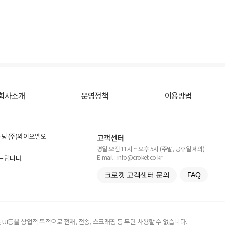
회사소개
운영정책
이용방법
스팅 (주)와이오엘오
고객센터
평일 오전 11시 ~ 오후 5시 (주말, 공휴일 제외)
E-mail : info@croket.co.kr
탁드립니다.
크로켓 고객센터 문의
FAQ
UI등을 상업적 목적으로 전재, 전송, 스크래핑 등 무단 사용할 수 없습니다.