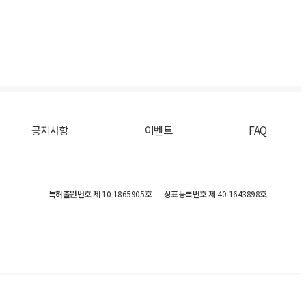
공지사항
이벤트
FAQ
특허출원번호
제 10-1865905호
상표등록번호
제 40-1643898호